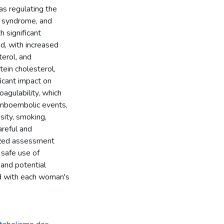
as regulating the
y syndrome, and
h significant
ed, with increased
terol, and
tein cholesterol,
ficant impact on
oagulability, which
omboembolic events,
sity, smoking,
areful and
alized assessment
 safe use of
and potential
ed with each woman's