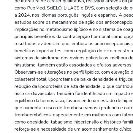
de literatura de caráter qualitativo, realizada através da
como PubMed, SciELO, LILACS e BVS, com seleção de p
a 2024, nos idiomas português, inglês e espanhol. A pes
estudos sobre os mecanismos de ação dos anticoncepcion
implicações no metabolismo lipídico e no sistema de coa
principais benefícios da contracepção hormonal como opçã
resultados evidenciam que, embora os anticoncepcionais
benefícios importantes, como regulação do ciclo menstrual
sintomas da síndrome dos ovários policísticos, melhora d
hirsutismo, também estão associados a efeitos adversos 
Observam-se alterações no perfil lipídico, com elevação d
colesterol total, lipoproteína de baixa densidade e triglic
redução da lipoproteína de alta densidade, o que contribu
risco cardiovascular. Também foi identificado um impacto 
equilíbrio da hemostasia, favorecendo um estado de hiper
que aumenta o risco de trombose venosa profunda e out
tromboembólicos, especialmente em mulheres com fatore
como obesidade, tabagismo, hipertensão e histórico famili
reforça-se a necessidade de um acompanhamento clínico cr