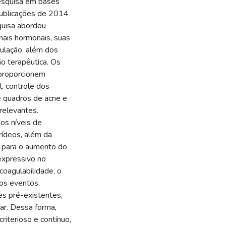
 pesquisa em bases
ublicações de 2014
quisa abordou
ais hormonais, suas
gulação, além dos
o terapêutica. Os
 proporcionem
, controle dos
e quadros de acne e
relevantes.
os níveis de
erídeos, além da
i para o aumento do
expressivo no
coagulabilidade, o
ros eventos
s pré-existentes,
ar. Dessa forma,
iterioso e contínuo,