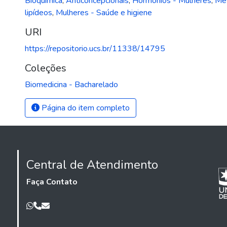
Bioquímica
,
Anticoncepcionais
,
Hormônios - Mulheres
,
Me
lipídeos
,
Mulheres - Saúde e higiene
URI
https://repositorio.ucs.br/11338/14795
Coleções
Biomedicina - Bacharelado
Página do item completo
Central de Atendimento
Faça Contato