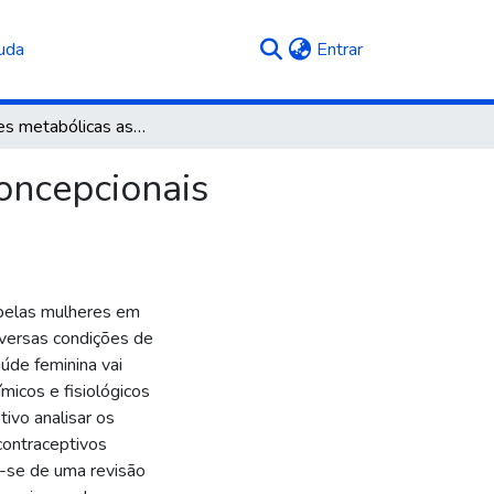
(current)
uda
Entrar
Alterações metabólicas associadas ao uso de anticoncepcionais hormonais e suas implicações na saúde da mulher
oncepcionais
 pelas mulheres em
diversas condições de
úde feminina vai
micos e fisiológicos
ivo analisar os
contraceptivos
a-se de uma revisão