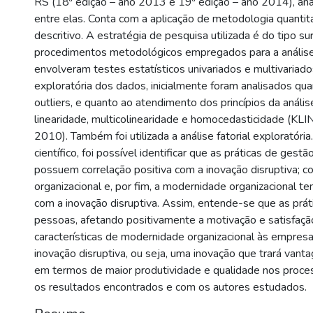
RS (18ª edição – ano 2013 e 19ª edição – ano 2014), ana
entre elas. Conta com a aplicação de metodologia quantit
descritivo. A estratégia de pesquisa utilizada é do tipo su
procedimentos metodológicos empregados para a anális
envolveram testes estatísticos univariados e multivariado
exploratória dos dados, inicialmente foram analisados qua
outliers, e quanto ao atendimento dos princípios da análi
linearidade, multicolinearidade e homocedasticidade (K
2010). Também foi utilizada a análise fatorial exploratóri
científico, foi possível identificar que as práticas de ges
possuem correlação positiva com a inovação disruptiva; 
organizacional e, por fim, a modernidade organizacional te
com a inovação disruptiva. Assim, entende-se que as prá
pessoas, afetando positivamente a motivação e satisfação
características de modernidade organizacional às empres
inovação disruptiva, ou seja, uma inovação que trará van
em termos de maior produtividade e qualidade nos proce
os resultados encontrados e com os autores estudados.