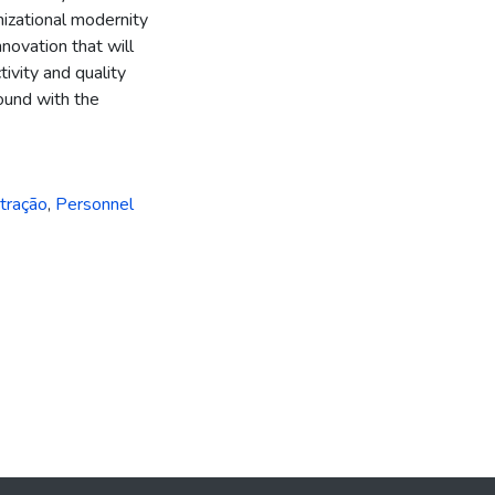
anizational modernity
nnovation that will
ivity and quality
ound with the
tração
,
Personnel