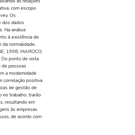
lisando as relações
ativa, com escopo
rvey. Os
e dos dados
s. Na análise
nto à existência de
se da normalidade,
LINE, 1998; MAROCO,
a. Do ponto de vista
tão de pessoas
com a modernidade
m correlação positiva
ticas de gestão de
 no trabalho, trarão
as, resultando em
tagens às empresas
ssos, de acordo com