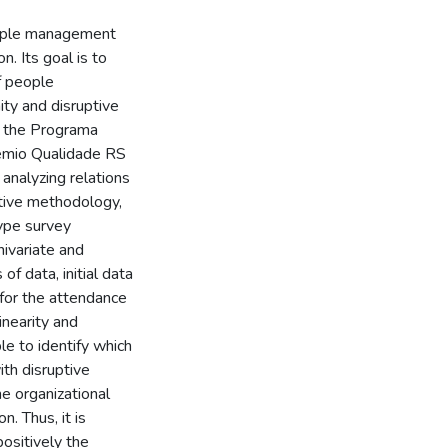
eople management
n. Its goal is to
f people
ty and disruptive
y the Programa
rêmio Qualidade RS
analyzing relations
ative methodology,
type survey
ivariate and
of data, initial data
 for the attendance
linearity and
le to identify which
th disruptive
he organizational
n. Thus, it is
ositively the