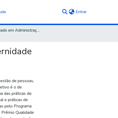
(current)
uda
Entrar
Doutorado em Administração - Associação UCS/PUCRS
ernidade
gestão de pessoas,
etivo é o de
ia das práticas de
l e práticas de
das pelo Programa
o Prêmio Qualidade