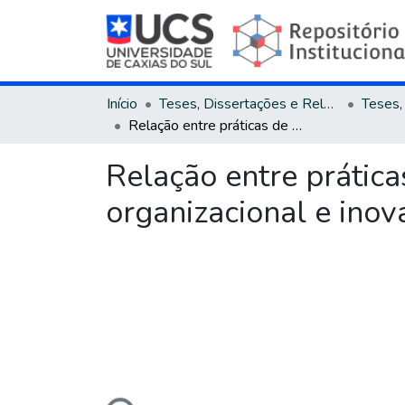
Início
Teses, Dissertações e Relatórios
Relação entre práticas de gestão de pessoas, modernidade organizacional e inovação disruptiva
Relação entre prátic
organizacional e inov
Carregando...