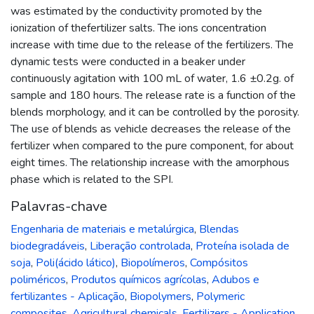
was estimated by the conductivity promoted by the
ionization of thefertilizer salts. The ions concentration
increase with time due to the release of the fertilizers. The
dynamic tests were conducted in a beaker under
continuously agitation with 100 mL of water, 1.6 ±0.2g. of
sample and 180 hours. The release rate is a function of the
blends morphology, and it can be controlled by the porosity.
The use of blends as vehicle decreases the release of the
fertilizer when compared to the pure component, for about
eight times. The relationship increase with the amorphous
phase which is related to the SPI.
Palavras-chave
Engenharia de materiais e metalúrgica
,
Blendas
biodegradáveis
,
Liberação controlada
,
Proteína isolada de
soja
,
Poli(ácido lático)
,
Biopolímeros
,
Compósitos
poliméricos
,
Produtos químicos agrícolas
,
Adubos e
fertilizantes - Aplicação
,
Biopolymers
,
Polymeric
composites
,
Agricultural chemicals
,
Fertilizers - Application