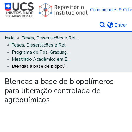
Comunidades & Col
(c
Entrar
Início
Teses, Dissertações e Relatórios
Teses, Dissertações e Relatórios defendidos na UCS
Programa de Pós-Graduação em Engenharia e Ciência dos Materiais
Mestrado Acadêmico em Engenharia e Ciência dos Materiais
Blendas a base de biopolímeros para liberação controlada de agroquímicos
Blendas a base de biopolímeros
para liberação controlada de
agroquímicos