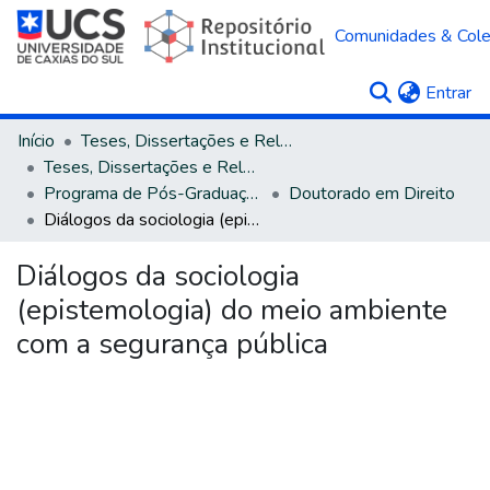
Comunidades & Col
(c
Entrar
Início
Teses, Dissertações e Relatórios
Teses, Dissertações e Relatórios defendidos na UCS
Programa de Pós-Graduação em Direito
Doutorado em Direito
Diálogos da sociologia (epistemologia) do meio ambiente com a segurança pública
Diálogos da sociologia
(epistemologia) do meio ambiente
com a segurança pública