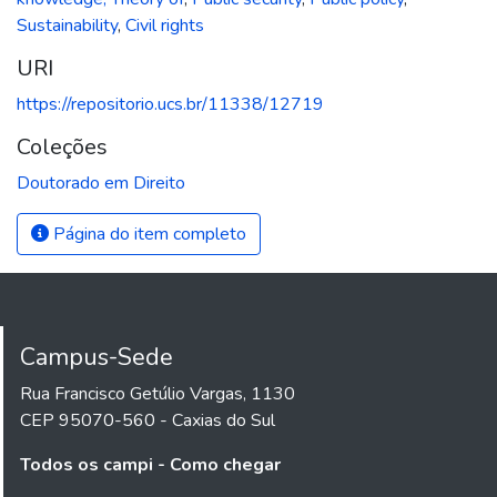
Sustainability
,
Civil rights
URI
https://repositorio.ucs.br/11338/12719
Coleções
Doutorado em Direito
Página do item completo
Campus-Sede
Rua Francisco Getúlio Vargas, 1130
CEP 95070-560 - Caxias do Sul
Todos os campi - Como chegar