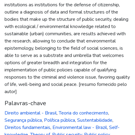
institutions as institutions for the defense of citizenship,
outline a diagnosis of data and formal structures of the
bodies that make up the structure of public security, dealing
with ecological / environmental knowledge related to
sustainable (urban) communities, are results achieved with
the research, allowing to conclude that environmental
epistemology, belonging to the field of social sciences, is
able to serve as a substrate and umbrella that welcomes
options of greater breadth and integration for the
implementation of public policies capable of qualifying
responses to the criminal and violence issue, favoring quality
of life, well-being and social peace. [resumo fornecido pelo
autor]
Palavras-chave
Direito ambiental - Brasil
,
Teoria do conhecimento
,
Segurança pública
,
Política pública
,
Sustentabilidade
,
Direitos fundamentais
,
Environmental law - Brazil
,
Self-
knowledge, Theory of
,
Public security
,
Public policy
,