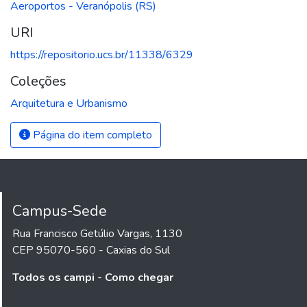
Aeroportos - Veranópolis (RS)
URI
https://repositorio.ucs.br/11338/6329
Coleções
Arquitetura e Urbanismo
Página do item completo
Campus-Sede
Rua Francisco Getúlio Vargas, 1130
CEP 95070-560 - Caxias do Sul
Todos os campi - Como chegar