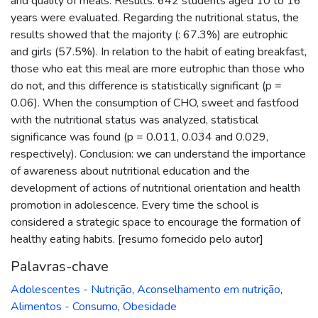
and quality of meals. Results: 642 students aged 10 to 16
years were evaluated. Regarding the nutritional status, the
results showed that the majority (: 67.3%) are eutrophic
and girls (57.5%). In relation to the habit of eating breakfast,
those who eat this meal are more eutrophic than those who
do not, and this difference is statistically significant (p =
0.06). When the consumption of CHO, sweet and fastfood
with the nutritional status was analyzed, statistical
significance was found (p = 0.011, 0.034 and 0.029,
respectively). Conclusion: we can understand the importance
of awareness about nutritional education and the
development of actions of nutritional orientation and health
promotion in adolescence. Every time the school is
considered a strategic space to encourage the formation of
healthy eating habits. [resumo fornecido pelo autor]
Palavras-chave
Adolescentes - Nutrição
,
Aconselhamento em nutrição
,
Alimentos - Consumo
,
Obesidade