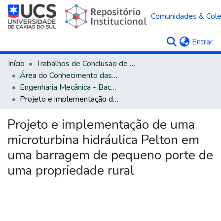
Comunidades & Col
(c
Entrar
Início
Trabalhos de Conclusão de Curso
Área do Conhecimento das Engenharias
Engenharia Mecânica - Bacharelado
Projeto e implementação de uma microturbina hidráulica Pelton em uma barragem de pequeno porte de uma propriedade rural
Projeto e implementação de uma
microturbina hidráulica Pelton em
uma barragem de pequeno porte de
uma propriedade rural