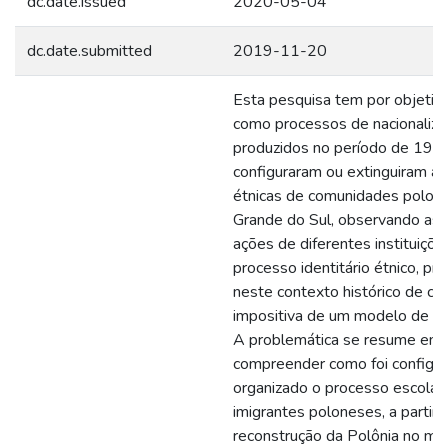
dc.date.issued
2020-05-04
dc.date.submitted
2019-11-20
Esta pesquisa tem por objetivo
como processos de nacionaliza
produzidos no período de 191
configuraram ou extinguiram as
étnicas de comunidades polon
Grande do Sul, observando as 
ações de diferentes instituiçõe
processo identitário étnico, pr
neste contexto histórico de co
impositiva de um modelo de na
A problemática se resume em
compreender como foi configu
organizado o processo escolar
imigrantes poloneses, a partir 
reconstrução da Polônia no map