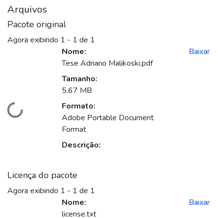
Arquivos
Pacote original
Agora exibindo
1 - 1 de 1
Nome:
Baixar
Tese Adriano Malikoski.pdf
Tamanho:
5.67 MB
Formato:
ando...
Adobe Portable Document
Format
Descrição:
Licença do pacote
Agora exibindo
1 - 1 de 1
Nome:
Baixar
license.txt