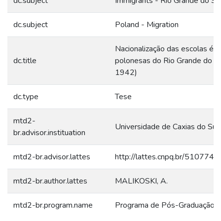
dc.subject
Immigrants - Rio Grande do Sul
dc.subject
Poland - Migration
Nacionalização das escolas étn
dc.title
polonesas do Rio Grande do S
1942)
dc.type
Tese
mtd2-
Universidade de Caxias do Sul
br.advisor.instituation
mtd2-br.advisor.lattes
http://lattes.cnpq.br/51077
mtd2-br.author.lattes
MALIKOSKI, A.
mtd2-br.program.name
Programa de Pós-Graduação 