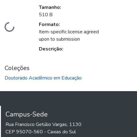
Tamanho:
510 B
Formato:
ando...
Item-specific license agreed
upon to submission
Descrição:
Coleções
Doutorado Acadêmico em Educação
Campus-Sede
Rua Francisco Getúlio Vargas, 1130
CEP 95070-560 - Caxias do Sul