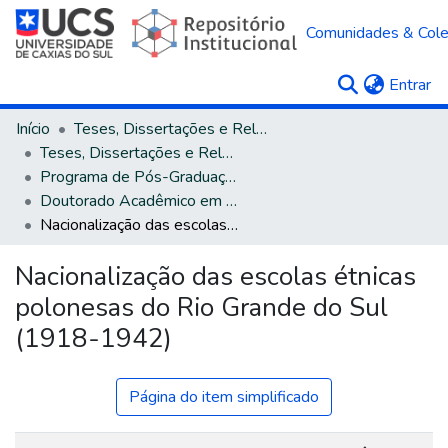
Comunidades & Col
(c
Entrar
Início
Teses, Dissertações e Relatórios
Teses, Dissertações e Relatórios defendidos na UCS
Programa de Pós-Graduação em Educação
Doutorado Acadêmico em Educação
Nacionalização das escolas étnicas polonesas do Rio Grande do Sul (1918-1942)
Nacionalização das escolas étnicas
polonesas do Rio Grande do Sul
(1918-1942)
Página do item simplificado