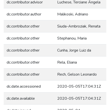
dc.contributor.advisor
Luchese, Terciane Ângela
dc.contributor.author
Malikoski, Adriano
dc.contributor.other
Siuda-Ambroziak, Renata
dc.contributor.other
Stephanou, Maria
dc.contributor.other
Cunha, Jorge Luiz da
dc.contributor.other
Rela, Eliana
dc.contributor.other
Rech, Gelson Leonardo
dc.date.accessioned
2020-05-05T17:04:31Z
dc.date.available
2020-05-05T17:04:31Z