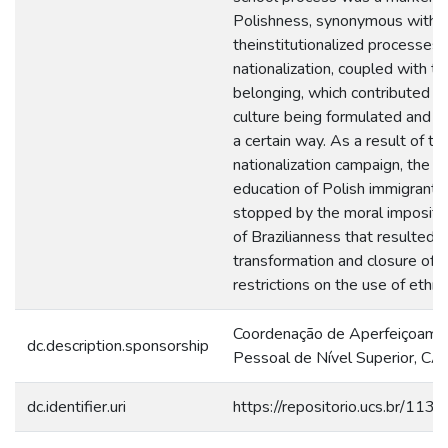
Polishness, synonymous with r
theinstitutionalized processes 
nationalization, coupled with th
belonging, which contributed to
culture being formulated and co
a certain way. As a result of t
nationalization campaign, the e
education of Polish immigrant
stopped by the moral impositio
of Brazilianness that resulted i
transformation and closure of 
restrictions on the use of ethnic
Coordenação de Aperfeiçoame
dc.description.sponsorship
Pessoal de Nível Superior, C
dc.identifier.uri
https://repositorio.ucs.br/11