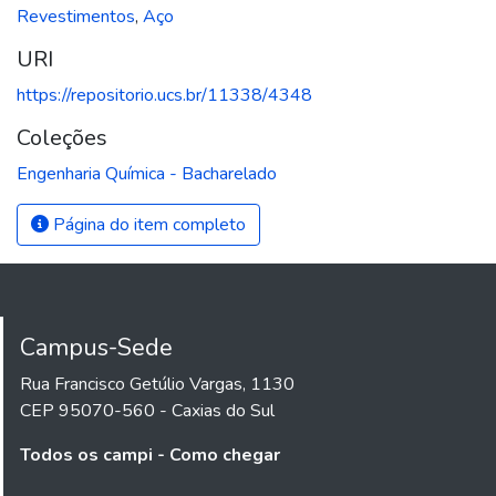
Revestimentos
,
Aço
URI
https://repositorio.ucs.br/11338/4348
Coleções
Engenharia Química - Bacharelado
Página do item completo
Campus-Sede
Rua Francisco Getúlio Vargas, 1130
CEP 95070-560 - Caxias do Sul
Todos os campi - Como chegar