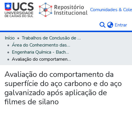
Comunidades & Col
(c
Entrar
Início
Trabalhos de Conclusão de Curso
Área do Conhecimento das Engenharias
Engenharia Química - Bacharelado
Avaliação do comportamento da superfície do aço carbono e do aço galvanizado após aplicação de filmes de silano
Avaliação do comportamento da
superfície do aço carbono e do aço
galvanizado após aplicação de
filmes de silano