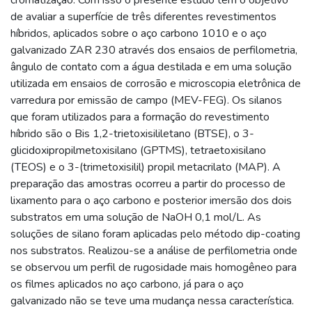
de avaliar a superfície de três diferentes revestimentos
híbridos, aplicados sobre o aço carbono 1010 e o aço
galvanizado ZAR 230 através dos ensaios de perfilometria,
ângulo de contato com a água destilada e em uma solução
utilizada em ensaios de corrosão e microscopia eletrônica de
varredura por emissão de campo (MEV-FEG). Os silanos
que foram utilizados para a formação do revestimento
híbrido são o Bis 1,2-trietoxisililetano (BTSE), o 3-
glicidoxipropilmetoxisilano (GPTMS), tetraetoxisilano
(TEOS) e o 3-(trimetoxisilil) propil metacrilato (MAP). A
preparação das amostras ocorreu a partir do processo de
lixamento para o aço carbono e posterior imersão dos dois
substratos em uma solução de NaOH 0,1 mol/L. As
soluções de silano foram aplicadas pelo método dip-coating
nos substratos. Realizou-se a análise de perfilometria onde
se observou um perfil de rugosidade mais homogêneo para
os filmes aplicados no aço carbono, já para o aço
galvanizado não se teve uma mudança nessa característica.