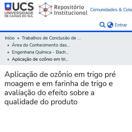
Comunidades & Col
(c
Entrar
Início
Trabalhos de Conclusão de Curso
Área do Conhecimento das Engenharias
Engenharia Química - Bacharelado
Aplicação de ozônio em trigo pré moagem e em farinha de trigo e avaliação do efeito sobre a qualidade do produto
Aplicação de ozônio em trigo pré
moagem e em farinha de trigo e
avaliação do efeito sobre a
qualidade do produto