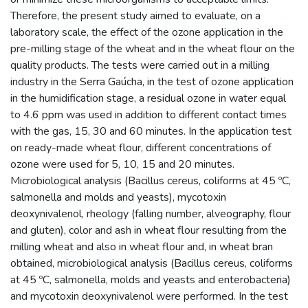
Therefore, the present study aimed to evaluate, on a
laboratory scale, the effect of the ozone application in the
pre-milling stage of the wheat and in the wheat flour on the
quality products. The tests were carried out in a milling
industry in the Serra Gaúcha, in the test of ozone application
in the humidification stage, a residual ozone in water equal
to 4.6 ppm was used in addition to different contact times
with the gas, 15, 30 and 60 minutes. In the application test
on ready-made wheat flour, different concentrations of
ozone were used for 5, 10, 15 and 20 minutes.
Microbiological analysis (Bacillus cereus, coliforms at 45 ºC,
salmonella and molds and yeasts), mycotoxin
deoxynivalenol, rheology (falling number, alveography, flour
and gluten), color and ash in wheat flour resulting from the
milling wheat and also in wheat flour and, in wheat bran
obtained, microbiological analysis (Bacillus cereus, coliforms
at 45 ºC, salmonella, molds and yeasts and enterobacteria)
and mycotoxin deoxynivalenol were performed. In the test