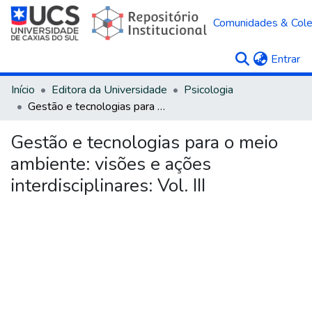
Comunidades & Col
(c
Entrar
Início
Editora da Universidade
Psicologia
Gestão e tecnologias para o meio ambiente: visões e ações interdisciplinares: Vol. III
Gestão e tecnologias para o meio
ambiente: visões e ações
interdisciplinares: Vol. III