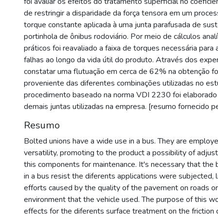
foi avaliar os efeitos do tratamento superficial no coeficien
de restringir a disparidade da força tensora em um proces
torque constante aplicada à uma junta parafusada de su
portinhola de ônibus rodoviário. Por meio de cálculos anal
práticos foi reavaliado a faixa de torques necessária para
falhas ao longo da vida útil do produto. Através dos expe
constatar uma flutuação em cerca de 62% na obtenção fo
proveniente das diferentes combinações utilizadas no es
procedimento baseado na norma VDI 2230 foi elaborado 
demais juntas utilizadas na empresa. [resumo fornecido pe
Resumo
Bolted unions have a wide use in a bus. They are employe
versatility, promoting to the product a possibility of adju
this components for maintenance. It's necessary that the 
in a bus resist the diferents applications were subjected, 
efforts caused by the quality of the pavement on roads or
environment that the vehicle used. The purpose of this w
effects for the diferents surface treatment on the friction c