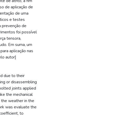
te de atrito, a fim
so de aplicação de
stentação de uma
íticos e testes
 a prevenção de
rimentos foi possível
rça tensora,
tudo. Em suma, um
para aplicação nas
lo autor]
d due to their
sting or disassembling
bolted joints applied
like the mechanical
 the weather in the
ork was evaluate the
oefficient, to