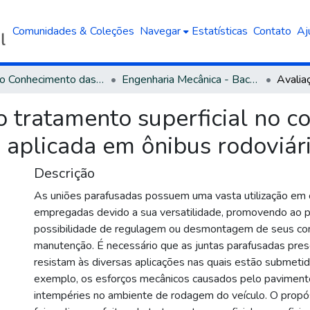
Comunidades & Coleções
Navegar
Estatísticas
Contato
Aj
Área do Conhecimento das Engenharias
Engenharia Mecânica - Bacharelado
 tratamento superficial no coe
 aplicada em ônibus rodoviár
Descrição
As uniões parafusadas possuem uma vasta utilização em
empregadas devido a sua versatilidade, promovendo ao p
possibilidade de regulagem ou desmontagem de seus c
manutenção. É necessário que as juntas parafusadas pre
resistam às diversas aplicações nas quais estão submeti
exemplo, os esforços mecânicos causados pelo pavimento
intempéries no ambiente de rodagem do veículo. O propó