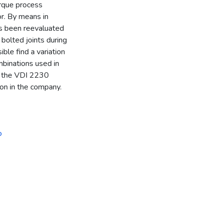
orque process
or. By means in
has been reevaluated
 bolted joints during
ble find a variation
mbinations used in
in the VDI 2230
on in the company.
o