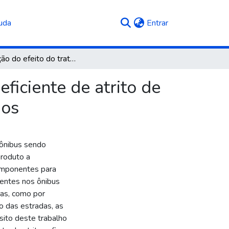
(current)
uda
Entrar
Avaliação do efeito do tratamento superficial no coeficiente de atrito de uma junta parafusada aplicada em ônibus rodoviários
ficiente de atrito de
ios
 ônibus sendo
roduto a
omponentes para
sentes nos ônibus
das, como por
 das estradas, as
sito deste trabalho