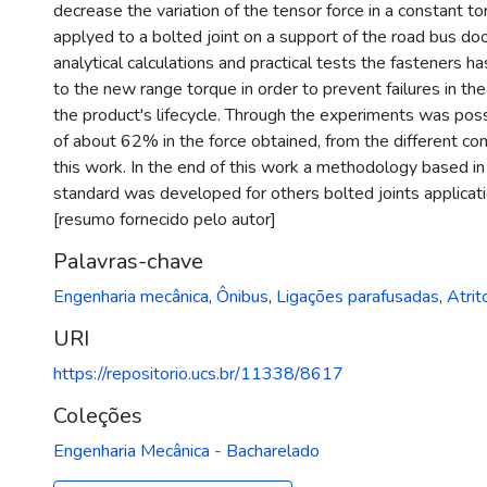
decrease the variation of the tensor force in a constant t
applyed to a bolted joint on a support of the road bus do
analytical calculations and practical tests the fasteners 
to the new range torque in order to prevent failures in the
the product's lifecycle. Through the experiments was possi
of about 62% in the force obtained, from the different co
this work. In the end of this work a methodology based 
standard was developed for others bolted joints applicati
[resumo fornecido pelo autor]
Palavras-chave
Engenharia mecânica
,
Ônibus
,
Ligações parafusadas
,
Atrit
URI
https://repositorio.ucs.br/11338/8617
Coleções
Engenharia Mecânica - Bacharelado