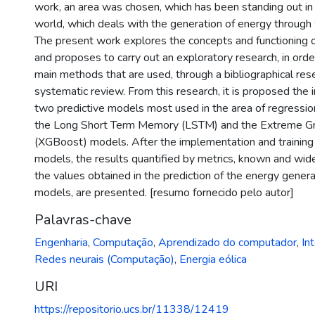
work, an area was chosen, which has been standing out in B
world, which deals with the generation of energy through
The present work explores the concepts and functioning 
and proposes to carry out an exploratory research, in order
main methods that are used, through a bibliographical res
systematic review. From this research, it is proposed the
two predictive models most used in the area of regressi
the Long Short Term Memory (LSTM) and the Extreme Gr
(XGBoost) models. After the implementation and training
models, the results quantified by metrics, known and wid
the values obtained in the prediction of the energy gener
models, are presented. [resumo fornecido pelo autor]
Palavras-chave
Engenharia
,
Computação
,
Aprendizado do computador
,
Int
Redes neurais (Computação)
,
Energia eólica
URI
https://repositorio.ucs.br/11338/12419