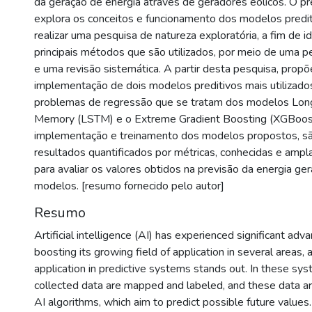
da geração de energia através de geradores eólicos. O p
explora os conceitos e funcionamento dos modelos predi
realizar uma pesquisa de natureza exploratória, a fim de id
principais métodos que são utilizados, por meio de uma pe
e uma revisão sistemática. A partir desta pesquisa, propõ
implementação de dois modelos preditivos mais utilizado
problemas de regressão que se tratam dos modelos Lon
Memory (LSTM) e o Extreme Gradient Boosting (XGBoos
implementação e treinamento dos modelos propostos, s
resultados quantificados por métricas, conhecidas e ampl
para avaliar os valores obtidos na previsão da energia ge
modelos. [resumo fornecido pelo autor]
Resumo
Artificial intelligence (AI) has experienced significant adv
boosting its growing field of application in several areas
application in predictive systems stands out. In these sys
collected data are mapped and labeled, and these data ar
AI algorithms, which aim to predict possible future values