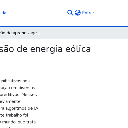
(current)
uda
Entrar
Aplicação de aprendizagem de máquina para previsão de energia eólica gerada
ão de energia eólica
gnificativos nos
cação em diversas
 preditivos. Nesses
reviamente
ra algoritmos de IA,
te trabalho foi
o mundo, que trata