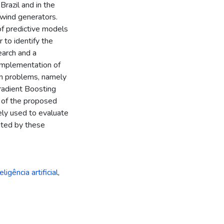
razil and in the
 wind generators.
of predictive models
 to identify the
earch and a
 implementation of
on problems, namely
adient Boosting
 of the proposed
ely used to evaluate
ated by these
eligência artificial
,