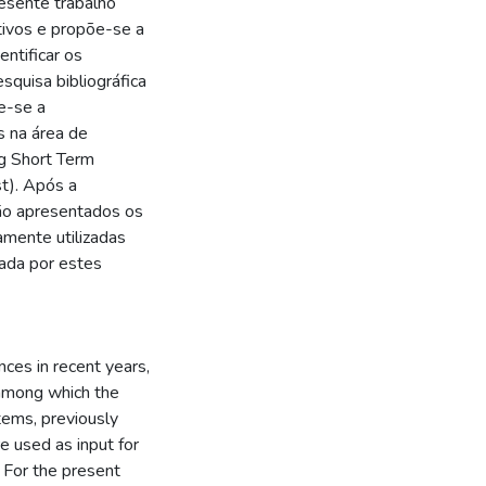
resente trabalho
tivos e propõe-se a
entificar os
squisa bibliográfica
e-se a
s na área de
g Short Term
t). Após a
ão apresentados os
amente utilizadas
rada por estes
ances in recent years,
, among which the
tems, previously
e used as input for
. For the present