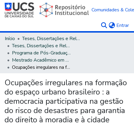
Comunidades & Col
(c
Entrar
Início
Teses, Dissertações e Relatórios
Teses, Dissertações e Relatórios defendidos na UCS
Programa de Pós-Graduação em Direito
Mestrado Acadêmico em Direito
Ocupações irregulares na formação do espaço urbano brasileiro : a democracia participativa na gestão do risco de desastres para garantia do direito à moradia e à cidade
Ocupações irregulares na formação
do espaço urbano brasileiro : a
democracia participativa na gestão
do risco de desastres para garantia
do direito à moradia e à cidade