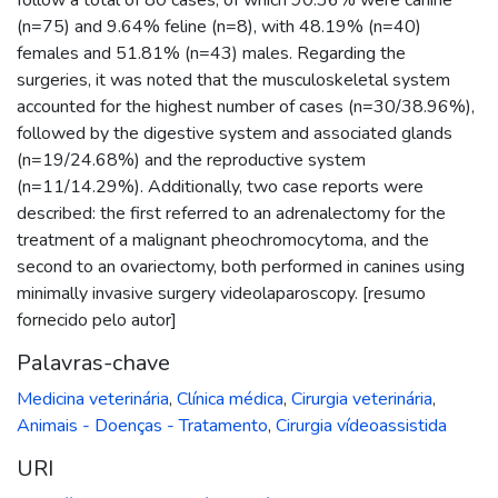
(n=75) and 9.64% feline (n=8), with 48.19% (n=40)
females and 51.81% (n=43) males. Regarding the
surgeries, it was noted that the musculoskeletal system
accounted for the highest number of cases (n=30/38.96%),
followed by the digestive system and associated glands
(n=19/24.68%) and the reproductive system
(n=11/14.29%). Additionally, two case reports were
described: the first referred to an adrenalectomy for the
treatment of a malignant pheochromocytoma, and the
second to an ovariectomy, both performed in canines using
minimally invasive surgery videolaparoscopy. [resumo
fornecido pelo autor]
Palavras-chave
Medicina veterinária
,
Clínica médica
,
Cirurgia veterinária
,
Animais - Doenças - Tratamento
,
Cirurgia vídeoassistida
URI