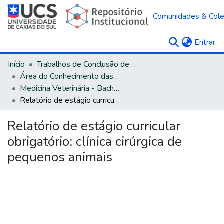
Comunidades & Col
(c
Entrar
Início
Trabalhos de Conclusão de Curso
Área do Conhecimento das Ciências Agrárias
Medicina Veterinária - Bacharelado
Relatório de estágio curricular obrigatório: clínica cirúrgica de pequenos animais
Relatório de estágio curricular
obrigatório: clínica cirúrgica de
pequenos animais