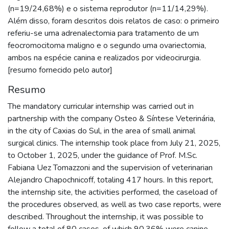
(n=19/24,68%) e o sistema reprodutor (n=11/14,29%).
Além disso, foram descritos dois relatos de caso: o primeiro
referiu-se uma adrenalectomia para tratamento de um
feocromocitoma maligno e o segundo uma ovariectomia,
ambos na espécie canina e realizados por videocirurgia.
[resumo fornecido pelo autor]
Resumo
The mandatory curricular internship was carried out in
partnership with the company Osteo & Síntese Veterinária,
in the city of Caxias do Sul, in the area of small animal
surgical clinics. The internship took place from July 21, 2025,
to October 1, 2025, under the guidance of Prof. M.Sc.
Fabiana Uez Tomazzoni and the supervision of veterinarian
Alejandro Chapochnicoff, totaling 417 hours. In this report,
the internship site, the activities performed, the caseload of
the procedures observed, as well as two case reports, were
described. Throughout the internship, it was possible to
follow a total of 80 cases, of which 90.36% were canine