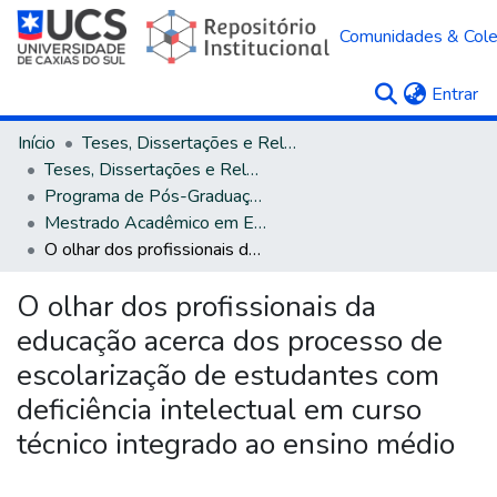
Comunidades & Col
(c
Entrar
Início
Teses, Dissertações e Relatórios
Teses, Dissertações e Relatórios defendidos na UCS
Programa de Pós-Graduação em Educação
Mestrado Acadêmico em Educação
O olhar dos profissionais da educação acerca dos processo de escolarização de estudantes com deficiência intelectual em curso técnico integrado ao ensino médio
O olhar dos profissionais da
educação acerca dos processo de
escolarização de estudantes com
deficiência intelectual em curso
técnico integrado ao ensino médio