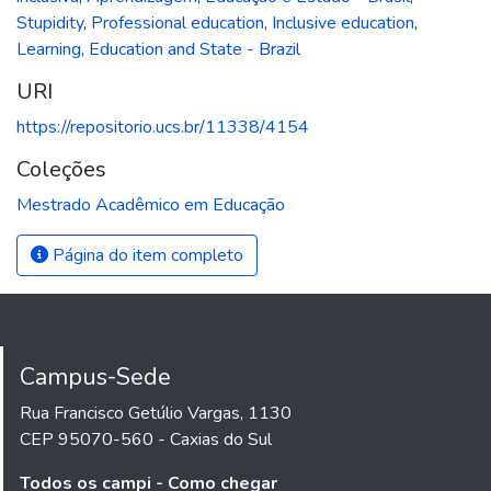
Stupidity
,
Professional education
,
Inclusive education
,
Learning
,
Education and State - Brazil
URI
https://repositorio.ucs.br/11338/4154
Coleções
Mestrado Acadêmico em Educação
Página do item completo
Campus-Sede
Rua Francisco Getúlio Vargas, 1130
CEP 95070-560 - Caxias do Sul
Todos os campi - Como chegar