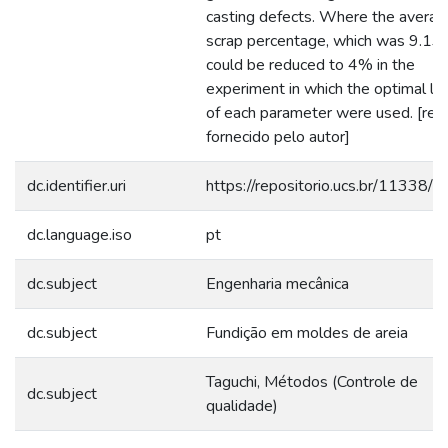
casting defects. Where the averag
scrap percentage, which was 9.13
could be reduced to 4% in the
experiment in which the optimal le
of each parameter were used. [re
fornecido pelo autor]
dc.identifier.uri
https://repositorio.ucs.br/11338/
dc.language.iso
pt
dc.subject
Engenharia mecânica
dc.subject
Fundição em moldes de areia
Taguchi, Métodos (Controle de
dc.subject
qualidade)