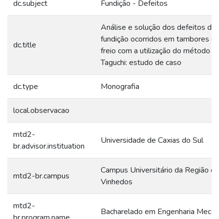
dc.subject
Fundição - Defeitos
Análise e solução dos defeitos de
fundição ocorridos em tambores d
dc.title
freio com a utilização do método d
Taguchi: estudo de caso
dc.type
Monografia
local.observacao
mtd2-
Universidade de Caxias do Sul
br.advisor.instituation
Campus Universitário da Região d
mtd2-br.campus
Vinhedos
mtd2-
Bacharelado em Engenharia Mecân
br.program.name