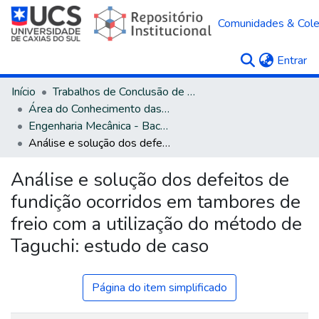
Comunidades & Col
(c
Entrar
Início
Trabalhos de Conclusão de Curso
Área do Conhecimento das Engenharias
Engenharia Mecânica - Bacharelado
Análise e solução dos defeitos de fundição ocorridos em tambores de freio com a utilização do método de Taguchi: estudo de caso
Análise e solução dos defeitos de
fundição ocorridos em tambores de
freio com a utilização do método de
Taguchi: estudo de caso
Página do item simplificado