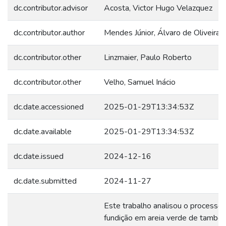
dc.contributor.advisor
Acosta, Victor Hugo Velazquez
dc.contributor.author
Mendes Júnior, Álvaro de Oliveira
dc.contributor.other
Linzmaier, Paulo Roberto
dc.contributor.other
Velho, Samuel Inácio
dc.date.accessioned
2025-01-29T13:34:53Z
dc.date.available
2025-01-29T13:34:53Z
dc.date.issued
2024-12-16
dc.date.submitted
2024-11-27
Este trabalho analisou o processo
fundição em areia verde de tambo