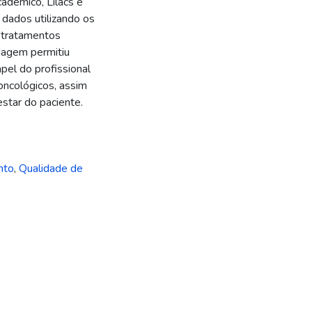
adêmico, Lilacs e
 dados utilizando os
 "tratamentos
rdagem permitiu
apel do profissional
oncológicos, assim
star do paciente.
nto
,
Qualidade de