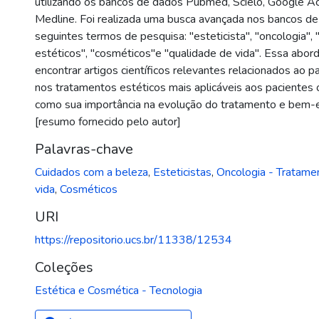
utilizando os bancos de dados Pubmed, Scielo, Google Ac
Medline. Foi realizada uma busca avançada nos bancos de
seguintes termos de pesquisa: "esteticista", "oncologia",
estéticos", "cosméticos"e "qualidade de vida". Essa abo
encontrar artigos científicos relevantes relacionados ao p
nos tratamentos estéticos mais aplicáveis aos pacientes 
como sua importância na evolução do tratamento e bem-e
[resumo fornecido pelo autor]
Palavras-chave
Cuidados com a beleza
,
Esteticistas
,
Oncologia - Tratame
vida
,
Cosméticos
URI
https://repositorio.ucs.br/11338/12534
Coleções
Estética e Cosmética - Tecnologia