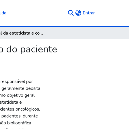
(current)
uda
Entrar
O papel da esteticista e cosmetóloga no tratamento do paciente oncológico: uma revisão bibliográfica
o do paciente
e responsável por
 geralmente debilita
omo objetivo geral
esteticista e
cientes oncológicos,
pacientes, durante
ão bibliográfica