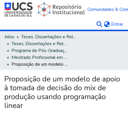
Comunidades & Col
(c
Entrar
Início
Teses, Dissertações e Relatórios
Teses, Dissertações e Relatórios defendidos na UCS
Programa de Pós-Graduação em Engenharia de Produção
Mestrado Profissional em Engenharia de Produção
Proposição de um modelo de apoio à tomada de decisão do mix de produção usando programação linear
Proposição de um modelo de apoio
à tomada de decisão do mix de
produção usando programação
linear