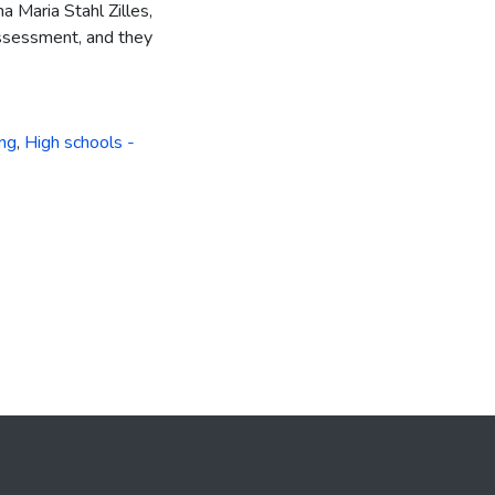
a Maria Stahl Zilles,
ssessment, and they
ing
,
High schools -