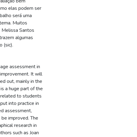
valiação bem
 como elas podem ser
abalho será uma
 tema. Muitos
, Melissa Santos
 trazem algumas
 (sic).
guage assessment in
 improvement. It will
d out, mainly in the
 is a huge part of the
 related to students
ut into practice in
nned assessment,
 be improved. The
phical research in
uthors such as Joan