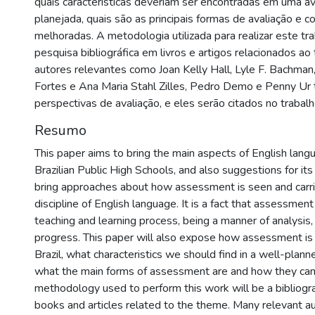
quais características deveriam ser encontradas em uma a
planejada, quais são as principais formas de avaliação e
melhoradas. A metodologia utilizada para realizar este tr
pesquisa bibliográfica em livros e artigos relacionados ao
autores relevantes como Joan Kelly Hall, Lyle F. Bachman
Fortes e Ana Maria Stahl Zilles, Pedro Demo e Penny Ur
perspectivas de avaliação, e eles serão citados no trabalho
Resumo
This paper aims to bring the main aspects of English lan
Brazilian Public High Schools, and also suggestions for its
bring approaches about how assessment is seen and carrie
discipline of English language. It is a fact that assessment
teaching and learning process, being a manner of analysis,
progress. This paper will also expose how assessment is p
Brazil, what characteristics we should find in a well-pla
what the main forms of assessment are and how they can
methodology used to perform this work will be a bibliogra
books and articles related to the theme. Many relevant a