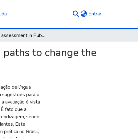
(current)
uda
Entrar
English assessment in Public High School: possible paths to change the reality and empower learning
e paths to change the
iação de língua
m sugestões para o
a avaliação é vista
 É fato que a
prendizagem, sendo
dantes. Este
prática no Brasil,