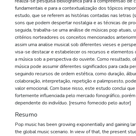
realiza-se pesquisa bibliográfica para a compreensão de 
fundamentais e para a contextualização dos tópicos impor
estudo, que se referem as histórias contadas nas letras (s
sons que podem despertar nostalgia e as técnicas de pr
seguida, trabalha-se uma análise de músicas pop atuais, u
critérios norteadores os conceitos mencionados anterior
assim uma analise musical sob diferentes vieses e perspe
visa-se destacar e estabelecer os recursos e elementos
a música sob a perspectiva do ouvinte. Como resultado, 
música pode assumir diferentes significados para cada 
seguindo recursos de ordem estética, como duração, álbu
colaboração, interpretação, repetição e palimpsesto, pod
valor emocional. Com base nisso, este estudo conclui que
fortemente influenciada pelo mercado fonográfico, porém 
dependente do indivíduo. [resumo fornecido pelo autor]
Resumo
Pop music has been growing exponentially and gaining lar
the global music scenario. In view of that, the present stu