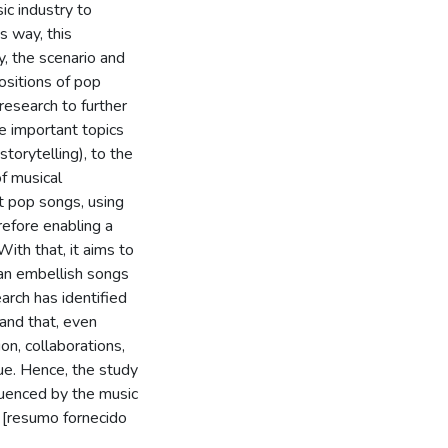
c industry to
s way, this
y, the scenario and
ositions of pop
 research to further
e important topics
storytelling), to the
f musical
nt pop songs, using
refore enabling a
ith that, it aims to
can embellish songs
earch has identified
and that, even
on, collaborations,
lue. Hence, the study
fluenced by the music
l. [resumo fornecido