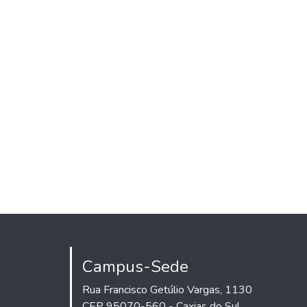
Campus-Sede
Rua Francisco Getúlio Vargas, 1130
CEP 95070-560 - Caxias do Sul