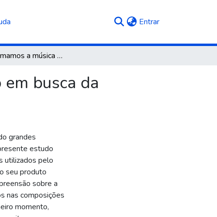
(current)
uda
Entrar
Por que amamos a música que consumimos? O pop em busca da sensibilização do público
 em busca da
do grandes
 presente estudo
 utilizados pelo
 o seu produto
mpreensão sobre a
dos nas composições
meiro momento,