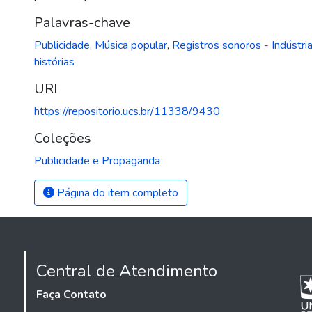
Palavras-chave
Publicidade
,
Música popular
,
Registros sonoros - Indústri
histórias
URI
https://repositorio.ucs.br/11338/9430
Coleções
Publicidade e Propaganda
Página do item completo
Central de Atendimento
Faça Contato