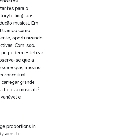
conceitos
tantes para o
torytelling), aos
odução musical. Em
tilizando como
mente, oportunizando
ctivas. Com isso,
 que podem estetizar
observa-se que a
pessoa e que, mesmo
m conceitual,
e carregar grande
 a beleza musical é
variável e
ge proportions in
dy aims to