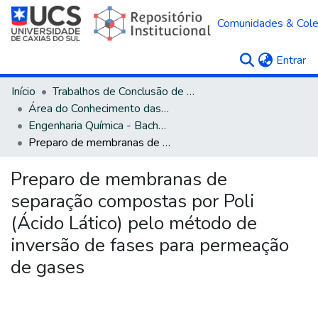
Comunidades & Col
(c
Entrar
Início
Trabalhos de Conclusão de Curso
Área do Conhecimento das Engenharias
Engenharia Química - Bacharelado
Preparo de membranas de separação compostas por Poli (Ácido Lático) pelo método de inversão de fases para permeação de gases
Preparo de membranas de
separação compostas por Poli
(Ácido Lático) pelo método de
inversão de fases para permeação
de gases