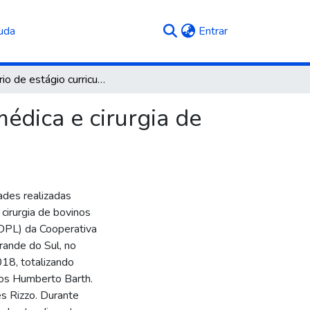
(current)
uda
Entrar
Relatório de estágio curricular obrigatório: clínica médica e cirurgia de bovinos leiteiros
médica e cirurgia de
ades realizadas
e cirurgia de bovinos
 (DPL) da Cooperativa
Grande do Sul, no
18, totalizando
los Humberto Barth.
s Rizzo. Durante