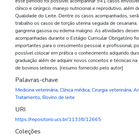
este período foi possível acompanhar 941 casos envolv
clínico e cirúrgico, manejo nutricional e reprodutivo, além 
Qualidade do Leite. Dentre os casos acompanhados, serã
trabalho os casos de torção uterina seguida de cesariana,
gangrena gasosa ou edema maligno. As atividades desen
acompanhadas durante o Estágio Curricular Obrigatório f
importantes para o crescimento pessoal e profissional, po
possível colocar em prática o conhecimento adquirido dur
graduação além de adquirir novos conceitos e técnicas na 
de bovinos leiteiros. [resumo fornecido pelo autor]
Palavras-chave
Medicina veterinária
,
Clínica médica
,
Cirurgia veterinária
,
An
Tratamento
,
Bovino de leite
URI
https://repositorio.ucs.br/11338/12665
Coleções