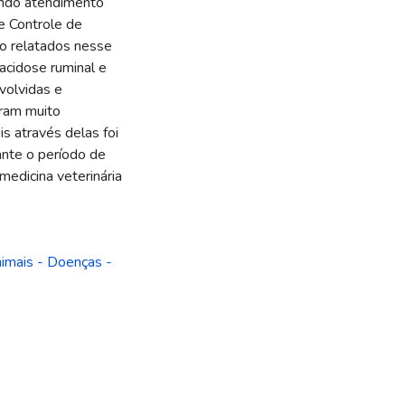
endo atendimento
de Controle de
o relatados nesse
 acidose ruminal e
volvidas e
oram muito
is através delas foi
ante o período de
medicina veterinária
imais - Doenças -