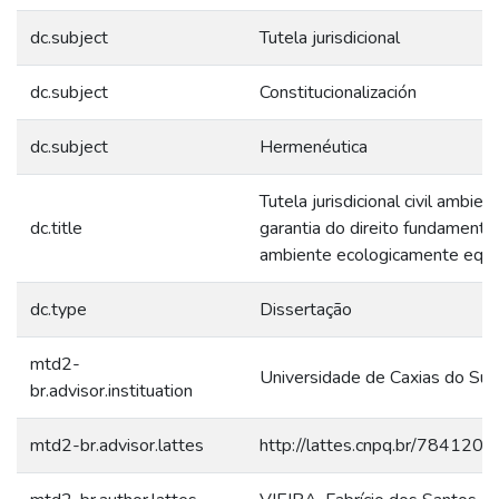
dc.subject
Tutela jurisdicional
dc.subject
Constitucionalización
dc.subject
Hermenéutica
Tutela jurisdicional civil ambient
dc.title
garantia do direito fundamenta
ambiente ecologicamente equil
dc.type
Dissertação
mtd2-
Universidade de Caxias do Sul
br.advisor.instituation
mtd2-br.advisor.lattes
http://lattes.cnpq.br/78412