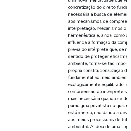
uma nova mentalidade que vis
concretização do direito fundam
necessária a busca de element
aos mecanismos de compreen
interpretação. Mecanismos da
hermenêutica e, ainda, como a 
influencia a formação da comp
prévia do intérprete que, se m
sentido de proteger eficazmen
ambiente, torna-se tão import
própria constitucionalização do 
fundamental ao meio ambiente
ecologicamente equilibrado. A 
compreensão do intérprete se 
mais necessária quando se de
paradigma privatista no qual o 
está imerso, não dando a devida
aos meios processuais de tute
ambiental. A ideia de uma cogn