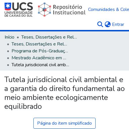
Comunidades & Col
(c
Entrar
Início
Teses, Dissertações e Relatórios
Teses, Dissertações e Relatórios defendidos na UCS
Programa de Pós-Graduação em Direito
Mestrado Acadêmico em Direito
Tutela jurisdicional civil ambiental e a garantia do direito fundamental ao meio ambiente ecologicamente equilibrado
Tutela jurisdicional civil ambiental e
a garantia do direito fundamental ao
meio ambiente ecologicamente
equilibrado
Página do item simplificado