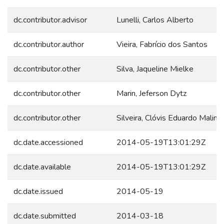
dc.contributor.advisor
Lunelli, Carlos Alberto
dc.contributor.author
Vieira, Fabrício dos Santos
dc.contributor.other
Silva, Jaqueline Mielke
dc.contributor.other
Marin, Jeferson Dytz
dc.contributor.other
Silveira, Clóvis Eduardo Malinv
dc.date.accessioned
2014-05-19T13:01:29Z
dc.date.available
2014-05-19T13:01:29Z
dc.date.issued
2014-05-19
dc.date.submitted
2014-03-18