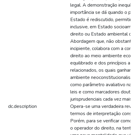
legal. A demonstração inequív
importância se dá quando o pa
Estado é rediscutido, permitind
inclusive, em Estado socioambi
direito ou Estado ambiental de 
Abordagem que, não obstante 
incipiente, colabora com a cons
direito ao meio ambiente ecol
equilibrado e dos princípios a e
relacionados, os quais ganham 
ambiente neoconstitucionalista
como parâmetro avaliativo na a
leis e como marcadores doutrin
jurisprudenciais cada vez mais 
dc.description
Opera-se uma verdadeira revo
termos de interpretação constit
Porém, para se verificar como i
o operador do direito, na tentat