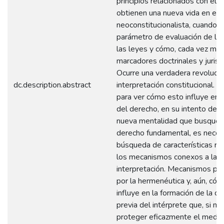
principios relacionados con él, 
obtienen una nueva vida en el 
neoconstitucionalista, cuando 
parámetro de evaluación de la 
las leyes y cómo, cada vez má
marcadores doctrinales y jurisp
Ocurre una verdadera revolució
dc.description.abstract
interpretación constitucional. 
para ver cómo esto influye en 
del derecho, en su intento de c
nueva mentalidad que busque l
derecho fundamental, es necesa
búsqueda de características re
los mecanismos conexos a la 
interpretación. Mecanismos pr
por la hermenéutica y, aún, cóm
influye en la formación de la c
previa del intérprete que, si m
proteger eficazmente el medio