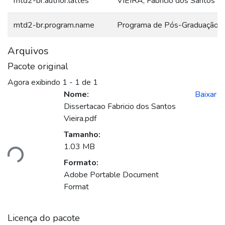
mtd2-br.author.lattes
VIEIRA, Fabrício dos Santos
mtd2-br.program.name
Programa de Pós-Graduação e
Arquivos
Pacote original
Agora exibindo
1 - 1 de 1
Nome:
Baixar
Dissertacao Fabricio dos Santos
Vieira.pdf
Tamanho:
Carregando...
1.03 MB
Formato:
Adobe Portable Document
Format
Licença do pacote