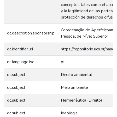
conceptos tales como el acceso 
y la legitimidad de las partes e
protección de derechos difusos
Coordenação de Aperfeiçoame
dc.description.sponsorship
Pessoal de Nível Superior
dc.identifier.uri
https://repositorio.ucs.br/han
dc.language.iso
pt
dc.subject
Direito ambiental
dc.subject
Meio ambiente
dc.subject
Hermenêutica (Direito)
dc.subject
Ideologia