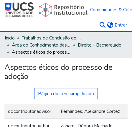
Comunidades & Col
(c
Entrar
Início
Trabalhos de Conclusão de Curso
Área do Conhecimento das Ciências Sociais Aplicadas
Direito - Bacharelado
Aspectos éticos do processo de adoção
Aspectos éticos do processo de
adoção
Página do item simplificado
dc.contributor.advisor
Fernandes, Alexandre Cortez
dc.contributor.author
Zanardi, Débora Machado