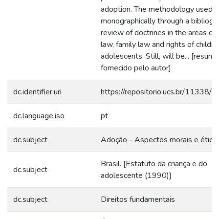
adoption. The methodology used 
monographically through a bibliogr
review of doctrines in the areas of c
law, family law and rights of childr
adolescents. Still, will be... [resumo
fornecido pelo autor]
dc.identifier.uri
https://repositorio.ucs.br/11338/
dc.language.iso
pt
dc.subject
Adoção - Aspectos morais e ético
Brasil. [Estatuto da criança e do
dc.subject
adolescente (1990)]
dc.subject
Direitos fundamentais