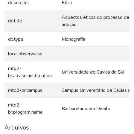
dc.subject
Ética
Aspectos éticos do processo de
dc.title
adoção
dc.type
Monografia
local.observacao
mtd2-
Universidade de Caxias do Sul
br.advisor.instituation
mtd2-br.campus
Campus Universitário de Caxias do
mtd2-
Bacharelado em Direito
br.program.name
Arquivos