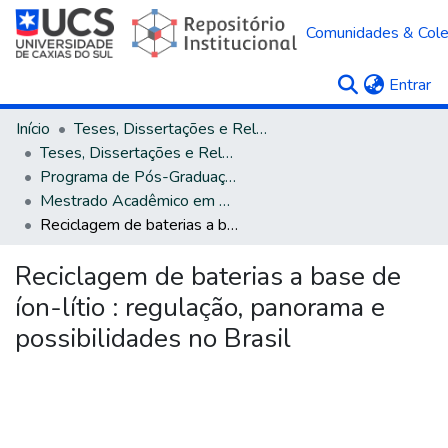
Comunidades & Col
(c
Entrar
Início
Teses, Dissertações e Relatórios
Teses, Dissertações e Relatórios defendidos na UCS
Programa de Pós-Graduação em Direito
Mestrado Acadêmico em Direito
Reciclagem de baterias a base de íon-lítio : regulação, panorama e possibilidades no Brasil
Reciclagem de baterias a base de
íon-lítio : regulação, panorama e
possibilidades no Brasil