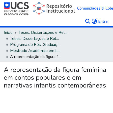
Comunidades & Col
(c
Entrar
Início
Teses, Dissertações e Relatórios
Teses, Dissertações e Relatórios defendidos na UCS
Programa de Pós-Graduação em Letras
Mestrado Acadêmico em Letras e Cultura
A representação da figura feminina em contos populares e em narrativas infantis contemporâneas
A representação da figura feminina
em contos populares e em
narrativas infantis contemporâneas