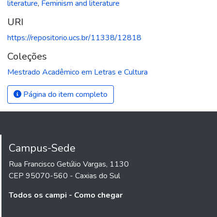
literature
,
Feminism and literature
URI
https://repositorio.ucs.br/11338/12818
Coleções
Mestrado Acadêmico em Letras e Cultura
Página do item completo
Campus-Sede
Rua Francisco Getúlio Vargas, 1130
CEP 95070-560 - Caxias do Sul
Todos os campi - Como chegar