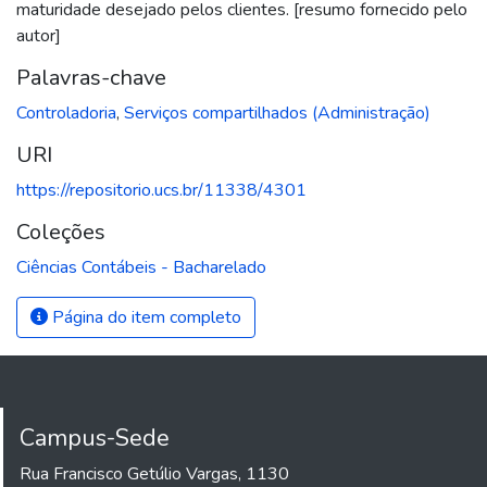
maturidade desejado pelos clientes. [resumo fornecido pelo
autor]
Palavras-chave
Controladoria
,
Serviços compartilhados (Administração)
URI
https://repositorio.ucs.br/11338/4301
Coleções
Ciências Contábeis - Bacharelado
Página do item completo
Campus-Sede
Rua Francisco Getúlio Vargas, 1130