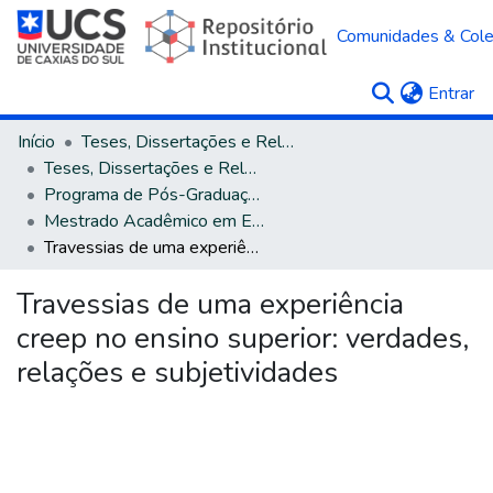
Comunidades & Col
(c
Entrar
Início
Teses, Dissertações e Relatórios
Teses, Dissertações e Relatórios defendidos na UCS
Programa de Pós-Graduação em Educação
Mestrado Acadêmico em Educação
Travessias de uma experiência creep no ensino superior: verdades, relações e subjetividades
Travessias de uma experiência
creep no ensino superior: verdades,
relações e subjetividades