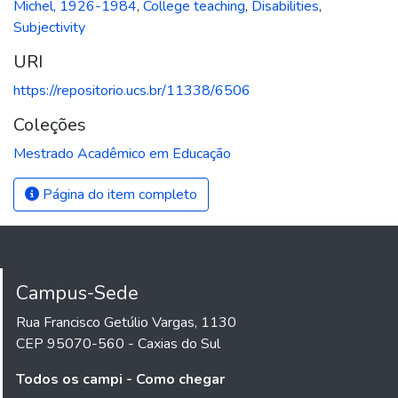
Michel, 1926-1984
,
College teaching
,
Disabilities
,
Subjectivity
URI
https://repositorio.ucs.br/11338/6506
Coleções
Mestrado Acadêmico em Educação
Página do item completo
Campus-Sede
Rua Francisco Getúlio Vargas, 1130
CEP 95070-560 - Caxias do Sul
Todos os campi - Como chegar