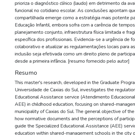
prioriza o diagnóstico clínico (laudo) em detrimento da av
funcional no cotidiano escolar. As conclusões apontam qu
compartilhada emerge como a estratégia mais potente par
Educação Infantil, embora sofra com a carência de tempos 
planejamento conjunto, infraestrutura física limitada e fra
específica dos profissionais. Evidencia-se a urgência de fo
colaborativo e atualizar as regulamentações locais para a
inclusão seja efetivada como um direito pleno de partici
desde a primeira infância. [resumo fornecido pelo autor]
Resumo
This master's research, developed in the Graduate Progra
Universidade de Caxias do Sul, investigates the regulation
Educational Assistance service (Atendimento Educacional
AEE) in childhood education, focusing on shared-managem
municipality of Caxias do Sul. The general objective of the
how normative documents and the perceptions of partici
guide the Specialized Educational Assistance (AEE) servic
education within shared-management schools in the city o