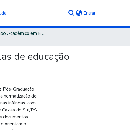
(current)
uda
Entrar
Mestrado Acadêmico em Educação
las de educação
de Pós-Graduação
 a normatização do
nas infâncias, com
e Caxias do Sul/RS.
 os documentos
 e orientam o