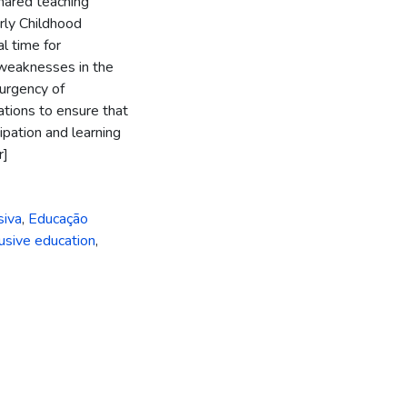
shared teaching
arly Childhood
al time for
d weaknesses in the
 urgency of
ations to ensure that
cipation and learning
r]
siva
,
Educação
lusive education
,