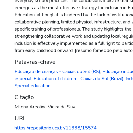
everyday school practices. The conclusions indicate that 
emerges as the most effective strategy for inclusion in E
Education, although it is hindered by the lack of institution
collaborative planning, limited physical infrastructure, an
specific training of professionals. The study highlights the
strengthening collaborative work and updating local regul
inclusion is effectively implemented as a full right to parti
from early childhood onward. [resumo fornecido pelo auto
Palavras-chave
Educação de crianças - Caxias do Sul (RS)
,
Educação inclu
especial
,
Education of children - Caxias do Sul (Brazil)
,
Inc
Special education
Citação
Milena Areolina Vieira da Silva
URI
https://repositorio.ucs.br/11338/15574