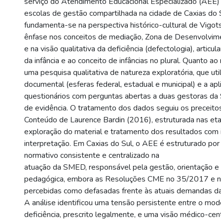
serviço do Atendimento Educacional Especializado (AEE) 
escolas de gestão compartilhada na cidade de Caxias do S
fundamenta-se na perspectiva histórico-cultural de Vigot
ênfase nos conceitos de mediação, Zona de Desenvolvim
e na visão qualitativa da deficiência (defectologia), articu
da infância e ao conceito de infâncias no plural. Quanto a
uma pesquisa qualitativa de natureza exploratória, que uti
documental (esferas federal, estadual e municipal) e a ap
questionários com perguntas abertas a duas gestoras d
de evidência. O tratamento dos dados seguiu os preceito
Conteúdo de Laurence Bardin (2016), estruturada nas eta
exploração do material e tratamento dos resultados com i
interpretação. Em Caxias do Sul, o AEE é estruturado po
normativo consistente e centralizado na
atuação da SMED, responsável pela gestão, orientação e
pedagógica, embora as Resoluções CME no 35/2017 e 
percebidas como defasadas frente às atuais demandas da
A análise identificou uma tensão persistente entre o mode
deficiência, prescrito legalmente, e uma visão médico-cen