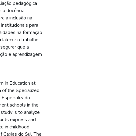
aliação pedagógica
e a docência
a a inclusão na
institucionais para
gilidades na formação
rtalecer o trabalho
ssegurar que a
pação e aprendizagem
m in Education at
 of the Specialized
 Especializado -
ent schools in the
 study is to analyze
pants express and
e in childhood
f Caxias do Sul. The