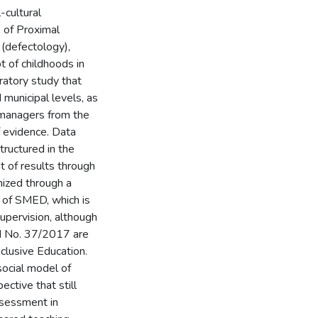
-cultural
 of Proximal
 (defectology),
t of childhoods in
oratory study that
municipal levels, as
 managers from the
 evidence. Data
ructured in the
t of results through
nized through a
s of SMED, which is
upervision, although
d No. 37/2017 are
clusive Education.
social model of
ective that still
assessment in