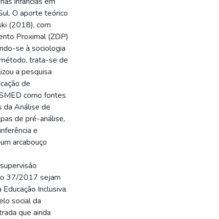
nas infâncias em
ul. O aporte teórico
ski (2018), com
ento Proximal (ZDP)
lando-se à sociologia
o método, trata-se de
lizou a pesquisa
licação de
a SMED como fontes
s da Análise de
pas de pré-análise,
nferência e
r um arcabouço
 supervisão
no 37/2017 sejam
 Educação Inclusiva.
lo social da
trada que ainda