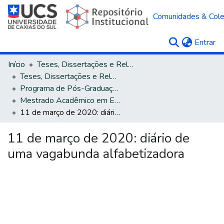
Comunidades & Col
(c
Entrar
Início
Teses, Dissertações e Relatórios
Teses, Dissertações e Relatórios defendidos na UCS
Programa de Pós-Graduação em Educação
Mestrado Acadêmico em Educação
11 de março de 2020: diário de uma vagabunda alfabetizadora
11 de março de 2020: diário de
uma vagabunda alfabetizadora