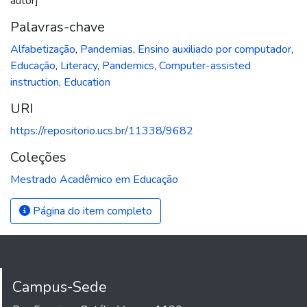
autor]
Palavras-chave
Alfabetização
,
Pandemias
,
Ensino auxiliado por computador
,
Educação
,
Literacy
,
Pandemics
,
Computer-assisted
instruction
,
Education
URI
https://repositorio.ucs.br/11338/9682
Coleções
Mestrado Acadêmico em Educação
Página do item completo
Campus-Sede