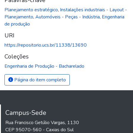
Palavras-chave
Planejamento estratégico
,
Instalações industriais - Layout -
Planejamento
,
Automóveis - Peças - Indústria
,
Engenharia
de produção
URI
https://repositorio.ucs.br/11338/13690
Coleções
Engenharia de Produção - Bacharelado
Página do item completo
Campus-Sede
Rua Francisco Getúlio Vargas, 1130
CEP 95070-560 - Caxias do Sul