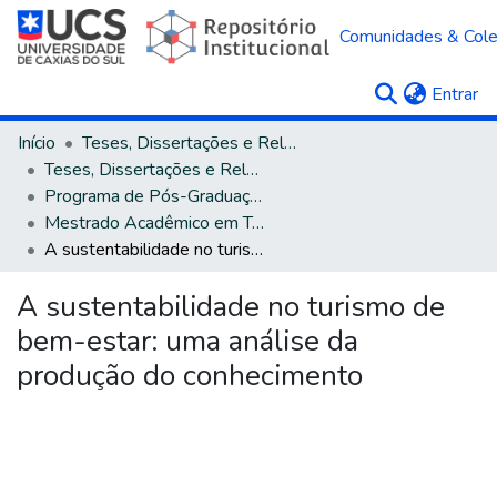
Comunidades & Col
(c
Entrar
Início
Teses, Dissertações e Relatórios
Teses, Dissertações e Relatórios defendidos na UCS
Programa de Pós-Graduação em Turismo e Hospitalidade
Mestrado Acadêmico em Turismo e Hospitalidade
A sustentabilidade no turismo de bem-estar: uma análise da produção do conhecimento
A sustentabilidade no turismo de
bem-estar: uma análise da
produção do conhecimento