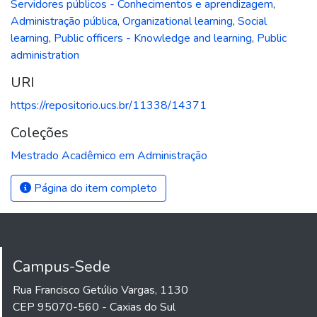
Servidores públicos - Conhecimentos e aprendizagem
,
Administração pública
,
Organizational learning
,
Social
learning
,
Public officers - Knowledge and learning
,
Public
administration
URI
https://repositorio.ucs.br/11338/14371
Coleções
Mestrado Acadêmico em Administração
Página do item completo
Campus-Sede
Rua Francisco Getúlio Vargas, 1130
CEP 95070-560 - Caxias do Sul