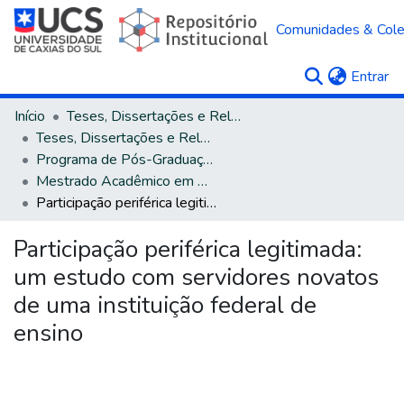
Comunidades & Col
(c
Entrar
Início
Teses, Dissertações e Relatórios
Teses, Dissertações e Relatórios defendidos na UCS
Programa de Pós-Graduação em Administração
Mestrado Acadêmico em Administração
Participação periférica legitimada: um estudo com servidores novatos de uma instituição federal de ensino
Participação periférica legitimada:
um estudo com servidores novatos
de uma instituição federal de
ensino