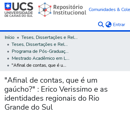
Comunidades & Col
(c
Entrar
Início
Teses, Dissertações e Relatórios
Teses, Dissertações e Relatórios defendidos na UCS
Programa de Pós-Graduação em Letras
Mestrado Acadêmico em Letras e Cultura
"Afinal de contas, que é um gaúcho?" : Erico Verissimo e as identidades regionais do Rio Grande do Sul
"Afinal de contas, que é um
gaúcho?" : Erico Verissimo e as
identidades regionais do Rio
Grande do Sul