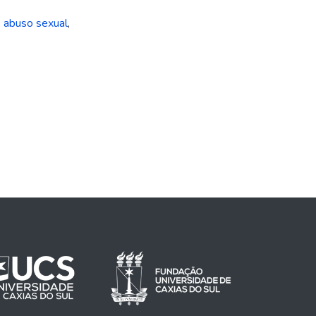
e abuso sexual
,