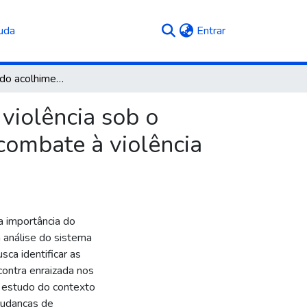
(current)
uda
Entrar
A importância do acolhimento da mulher vítima de violência sob o prisma da análise do sistema jurídico brasileiro no combate à violência doméstica
violência sob o
 combate à violência
 importância do
a análise do sistema
sca identificar as
contra enraizada nos
m estudo do contexto
mudanças de