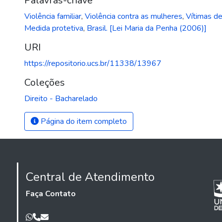
Palavras-chave
Violência familiar
,
Violência contra as mulheres
,
Vítimas d
Medida protetiva
,
Brasil. [Lei Maria da Penha (2006)]
URI
https://repositorio.ucs.br/11338/13967
Coleções
Direito - Bacharelado
Página do item completo
Central de Atendimento
Faça Contato