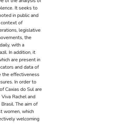
 of the analysis of
olence. It seeks to
ooted in public and
 context of
rations, legislative
movements, the
aily, with a
l. In addition, it
hich are present in
cators and data of
e the effectiveness
ures. In order to
 of Caxias do Sul are
 Viva Rachel and
Brasil. The aim of
nst women, which
fectively welcoming