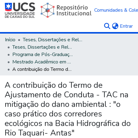
Comunidades & Col
(c
Entrar
Início
Teses, Dissertações e Relatórios
Teses, Dissertações e Relatórios defendidos na UCS
Programa de Pós-Graduação em Direito
Mestrado Acadêmico em Direito
A contribuição do Termo de Ajustamento de Conduta - TAC na mitigação do dano ambiental : "o caso prático dos corredores ecológicos na Bacia Hidrográfica do Rio Taquari- Antas"
A contribuição do Termo de
Ajustamento de Conduta - TAC na
mitigação do dano ambiental : "o
caso prático dos corredores
ecológicos na Bacia Hidrográfica do
Rio Taquari- Antas"