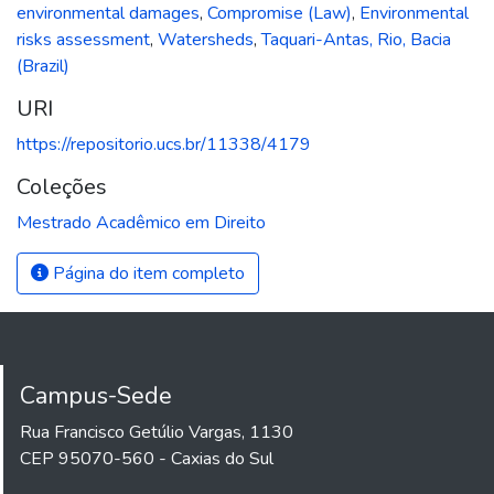
environmental damages
,
Compromise (Law)
,
Environmental
risks assessment
,
Watersheds
,
Taquari-Antas, Rio, Bacia
(Brazil)
URI
https://repositorio.ucs.br/11338/4179
Coleções
Mestrado Acadêmico em Direito
Página do item completo
Campus-Sede
Rua Francisco Getúlio Vargas, 1130
CEP 95070-560 - Caxias do Sul