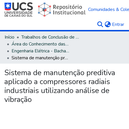
Comunidades & Col
(c
Entrar
Início
Trabalhos de Conclusão de Curso
Área do Conhecimento das Engenharias
Engenharia Elétrica - Bacharelado
Sistema de manutenção preditiva aplicado a compressores radiais industriais utilizando análise de vibração
Sistema de manutenção preditiva
aplicado a compressores radiais
industriais utilizando análise de
vibração