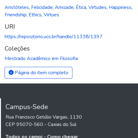
Aristóteles
,
Felicidade
,
Amizade
,
Ética
,
Virtudes
,
Happiness
,
Friendship
,
Ethics
,
Virtues
URI
https://repositorio.ucs.br/handle/11338/1397
Coleções
Mestrado Acadêmico em Filosofia
Página do item completo
Campus-Sede
Rua Francisco Getúlio Vargas, 1130
CEP 95070-560 - Caxias do Sul
Todos os campi - Como chegar