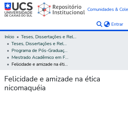
Comunidades & Col
(c
Entrar
Início
Teses, Dissertações e Relatórios
Teses, Dissertações e Relatórios defendidos na UCS
Programa de Pós-Graduação em Filosofia
Mestrado Acadêmico em Filosofia
Felicidade e amizade na ética nicomaquéia
Felicidade e amizade na ética
nicomaquéia