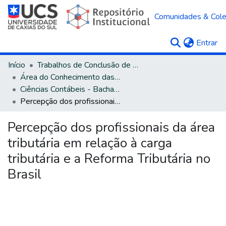
Comunidades & Col
(c
Entrar
Início
Trabalhos de Conclusão de Curso
Área do Conhecimento das Ciências Sociais Aplicadas
Ciências Contábeis - Bacharelado
Percepção dos profissionais da área tributária em relação à carga tributária e a Reforma Tributária no Brasil
Percepção dos profissionais da área
tributária em relação à carga
tributária e a Reforma Tributária no
Brasil