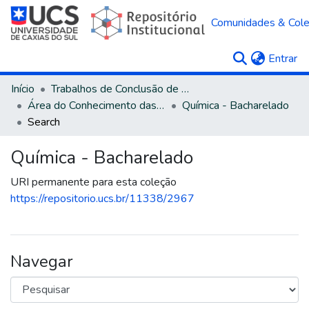
Comunidades & Col
(c
Entrar
Início
Trabalhos de Conclusão de Curso
Área do Conhecimento das Ciências Exatas e da Terra
Química - Bacharelado
Search
Química - Bacharelado
URI permanente para esta coleção
https://repositorio.ucs.br/11338/2967
Navegar