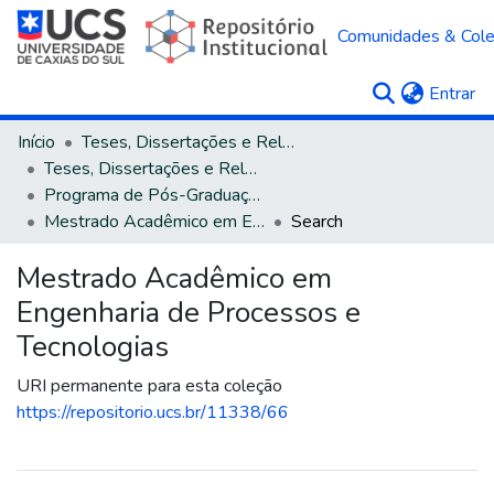
Comunidades & Col
(c
Entrar
Início
Teses, Dissertações e Relatórios
Teses, Dissertações e Relatórios defendidos na UCS
Programa de Pós-Graduação em Engenharia de Processos e Tecnologias
Mestrado Acadêmico em Engenharia de Processos e Tecnologias
Search
Mestrado Acadêmico em
Engenharia de Processos e
Tecnologias
URI permanente para esta coleção
https://repositorio.ucs.br/11338/66