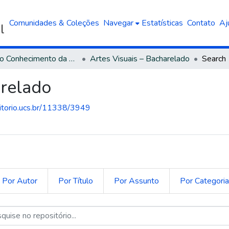
Comunidades & Coleções
Navegar
Estatísticas
Contato
Aj
Área do Conhecimento da Linguística, Letras e Artes
Artes Visuais – Bacharelado
Search
arelado
sitorio.ucs.br/11338/3949
Por Autor
Por Título
Por Assunto
Por Categori