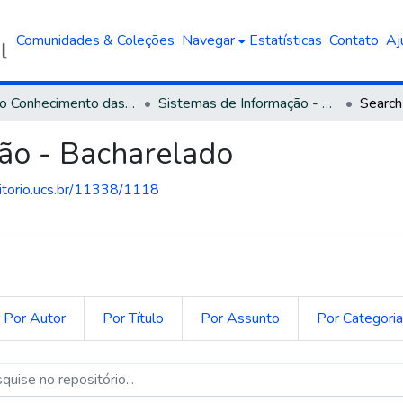
Comunidades & Coleções
Navegar
Estatísticas
Contato
Aj
Área do Conhecimento das Ciências Exatas e da Terra
Sistemas de Informação - Bacharelado
Search
ão - Bacharelado
sitorio.ucs.br/11338/1118
Por Autor
Por Título
Por Assunto
Por Categori