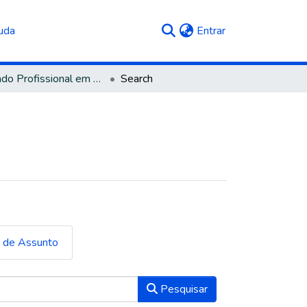
(current)
uda
Entrar
Mestrado Profissional em História
Search
a de Assunto
Pesquisar