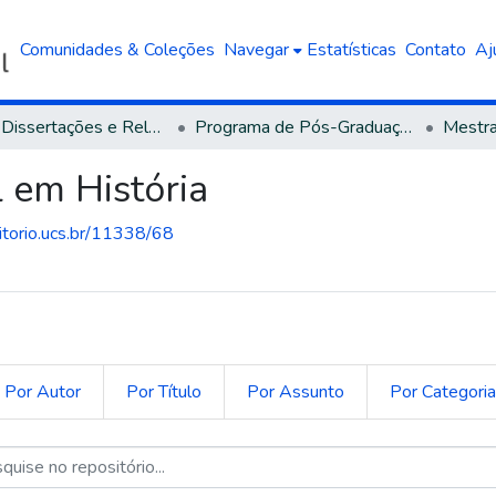
Comunidades & Coleções
Navegar
Estatísticas
Contato
Aj
Teses, Dissertações e Relatórios defendidos na UCS
Programa de Pós-Graduação em História
 em História
sitorio.ucs.br/11338/68
Por Autor
Por Título
Por Assunto
Por Categori