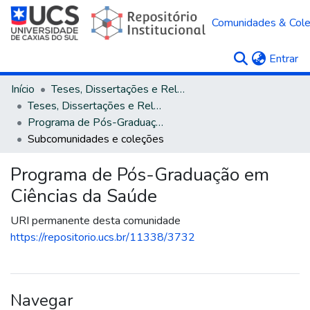
Comunidades & Col
(c
Entrar
Início
Teses, Dissertações e Relatórios
Teses, Dissertações e Relatórios defendidos na UCS
Programa de Pós-Graduação em Ciências da Saúde
Subcomunidades e coleções
Programa de Pós-Graduação em
Ciências da Saúde
URI permanente desta comunidade
https://repositorio.ucs.br/11338/3732
Navegar