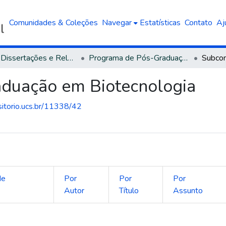
Comunidades & Coleções
Navegar
Estatísticas
Contato
Aj
Teses, Dissertações e Relatórios defendidos na UCS
Programa de Pós-Graduação em Biotecnologia
Subcom
duação em Biotecnologia
sitorio.ucs.br/11338/42
de
Por
Por
Por
o
Autor
Título
Assunto