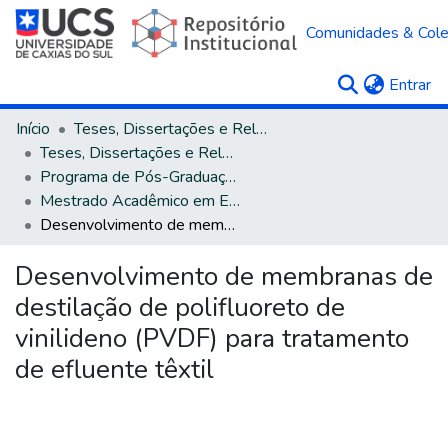
Comunidades & Col
(c
Entrar
Início
Teses, Dissertações e Relatórios
Teses, Dissertações e Relatórios defendidos na UCS
Programa de Pós-Graduação em Engenharia de Processos e Tecnologias
Mestrado Acadêmico em Engenharia de Processos e Tecnologias
Desenvolvimento de membranas de destilação de polifluoreto de vinilideno (PVDF) para tratamento de efluente têxtil
Desenvolvimento de membranas de
destilação de polifluoreto de
vinilideno (PVDF) para tratamento
de efluente têxtil