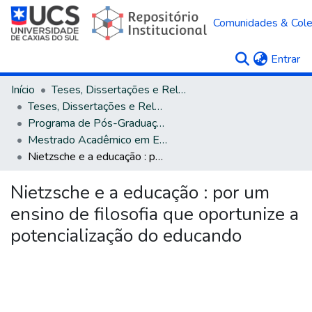
Comunidades & Col
(c
Entrar
Início
Teses, Dissertações e Relatórios
Teses, Dissertações e Relatórios defendidos na UCS
Programa de Pós-Graduação em Educação
Mestrado Acadêmico em Educação
Nietzsche e a educação : por um ensino de filosofia que oportunize a potencialização do educando
Nietzsche e a educação : por um
ensino de filosofia que oportunize a
potencialização do educando