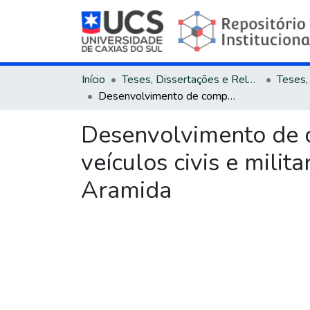
Início
Teses, Dissertações e Relatórios
Desenvolvimento de compósitos multilaminares para blindagem de veículos civis e militares utilizando laminado de PEUAPM e tecido de Aramida
Desenvolvimento de 
veículos civis e mili
Aramida