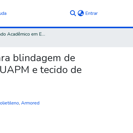
(current)
uda
Entrar
Mestrado Acadêmico em Engenharia de Processos e Tecnologias
ara blindagem de
PEUAPM e tecido de
olietileno
,
Armored