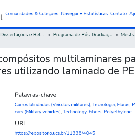
Comunidades & Coleções
Navegar
Estatísticas
Contato
Aj
Teses, Dissertações e Relatórios defendidos na UCS
Programa de Pós-Graduação em Engenharia de Processos e Tecnologias
compósitos multilaminares p
tares utilizando laminado de 
Palavras-chave
Carros blindados (Veículos militares)
,
Tecnologia
,
Fibras
,
P
cars (Military vehicles)
,
Technology
,
Fibers
,
Polyethylene
URI
https://repositorio.ucs.br/11338/4045